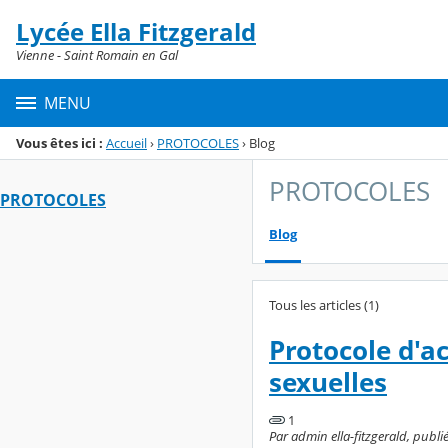
Panneau de gestion des cookies
Lycée Ella Fitzgerald
Menu de la rubrique
Contenu
Vienne - Saint Romain en Gal
MENU
Vous êtes ici :
Accueil
›
PROTOCOLES
›
Blog
PROTOCOLES
PROTOCOLES
Blog
Tous les articles (1)
Protocole d'ac
sexuelles
1
Par admin ella-fitzgerald, publi