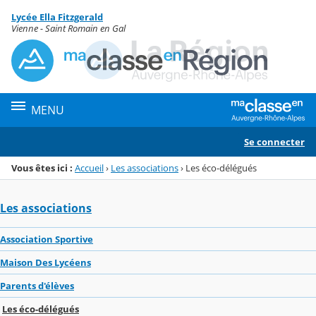
Panneau de gestion des cookies
Lycée Ella Fitzgerald
Menu de la rubrique
Contenu
Vienne - Saint Romain en Gal
MENU
Se connecter
Vous êtes ici :
Accueil
›
Les associations
›
Les éco-délégués
Les associations
Association Sportive
Maison Des Lycéens
Parents d'élèves
Les éco-délégués