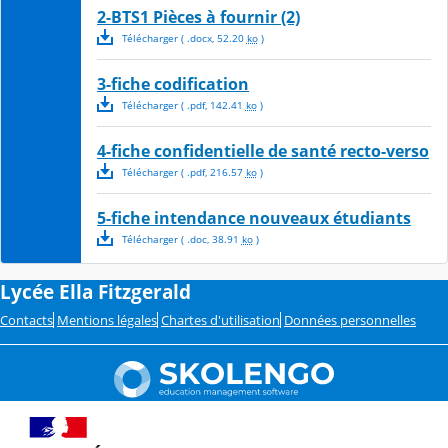
2-BTS1 Pièces à fournir (2)
Télécharger
( .
docx
,
52.20
ko
)
3-fiche codification
Télécharger
( .
pdf
,
142.41
ko
)
4-fiche confidentielle de santé recto-verso
Télécharger
( .
pdf
,
216.57
ko
)
5-fiche intendance nouveaux étudiants
Télécharger
( .
doc
,
38.91
ko
)
Lycée Ella Fitzgerald
Contacts
Mentions légales
Chartes d'utilisation
Données personnelles