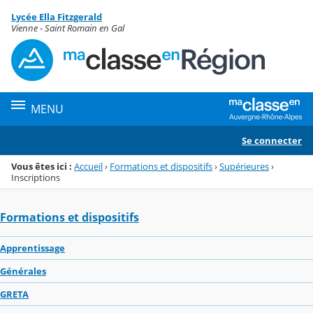
Panneau de gestion des cookies
Lycée Ella Fitzgerald
Menu de la rubrique
Contenu
Vienne - Saint Romain en Gal
MENU
Se connecter
Vous êtes ici :
Accueil
›
Formations et dispositifs
›
Supérieures
›
Inscriptions
Formations et dispositifs
Apprentissage
Générales
GRETA