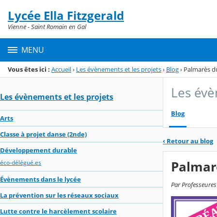
Panneau de gestion des cookies
Lycée Ella Fitzgerald
Menu de la rubrique
Contenu
Vienne - Saint Romain en Gal
MENU
Vous êtes ici :
Accueil
›
Les évènements et les projets
›
Blog
›
Palmarès du
Les évè
Les évènements et les projets
Blog
Arts
Classe à projet danse (2nde)
‹
Retour au blog
Développement durable
Palmarè
éco-délégué.es
Évènements dans le lycée
Par Professeures
La prévention sur les réseaux sociaux
Lutte contre le harcèlement scolaire