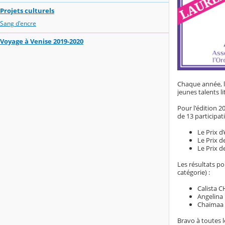
Projets culturels
Sang d'encre
Voyage à Venise 2019-2020
Chaque année, l
jeunes talents li
Pour l'édition 2
de 13 participat
Le Prix d
Le Prix d
Le Prix d
Les résultats po
catégorie) :
Calista C
Angelina 
Chaïmaa 
Bravo à toutes le