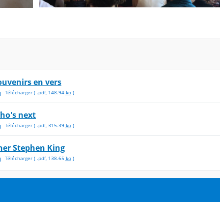
ouvenirs en vers
Télécharger
( .
pdf
,
148.94
ko
)
ho's next
Télécharger
( .
pdf
,
315.39
ko
)
her Stephen King
Télécharger
( .
pdf
,
138.65
ko
)