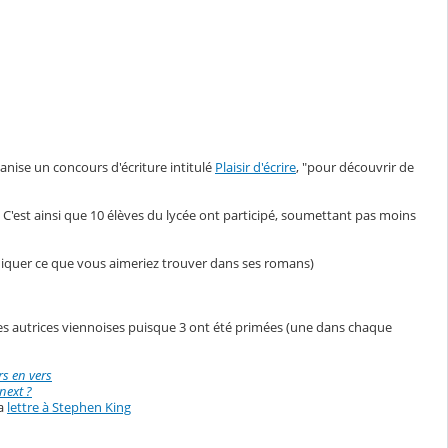
ise un concours d'écriture intitulé
Plaisir d'écrire
, "pour découvrir de
t. C'est ainsi que 10 élèves du lycée ont participé, soumettant pas moins
indiquer ce que vous aimeriez trouver dans ses romans)
unes autrices viennoises puisque 3 ont été primées (une dans chaque
s en vers
next ?
sa
lettre à Stephen King