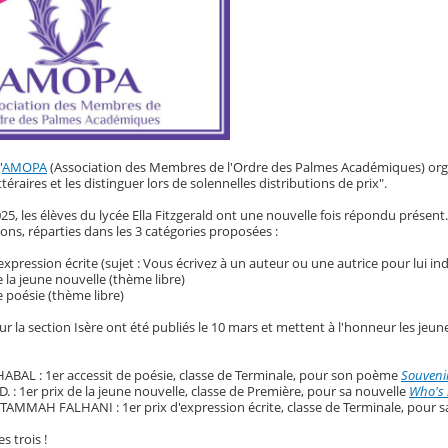
'
AMOPA
(Association des Membres de l'Ordre des Palmes Académiques) organ
ttéraires et les distinguer lors de solennelles distributions de prix".
025, les élèves du lycée Ella Fitzgerald ont une nouvelle fois répondu présen
ions, réparties dans les 3 catégories proposées :
’expression écrite (sujet : Vous écrivez à un auteur ou une autrice pour lui 
e la jeune nouvelle (thème libre)
e poésie (thème libre)
ur la section Isère ont été publiés le 10 mars et mettent à l'honneur les je
HABAL : 1er accessit de poésie, classe de Terminale, pour son poème
Souvenir
D. : 1er prix de la jeune nouvelle, classe de Première, pour sa nouvelle
Who's 
TAMMAH FALHANI : 1er prix d'expression écrite, classe de Terminale, pour 
s trois !